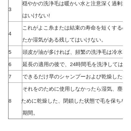
穏やかの洗浄毛は暖かい水と注意深く過剰水を
3
はいけない!
これがよこ糸または結束の寿命を短くするの
4
たか湿気がある残してはいけない。
5
頭皮が油が多ければ、頻繁の洗浄毛は冷水で
6
延長の適用の後で、24時間毛を洗浄してはい
7
できるだけ早のシャンプーおよび乾燥した毛
それをのために使用しなかったら湿気、塵お
8
ために乾燥した、閉鎖した状態で毛を保ちな
期間。