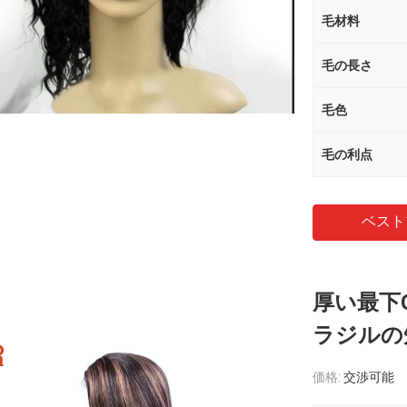
毛材料
毛の長さ
毛色
毛の利点
ベスト
厚い最下
ラジルの
価格:
交渉可能