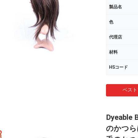
製品名
色
代理店
材料
HSコード
ベスト
Dyeabl
のかつら