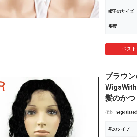
帽子のサイズ
密度
ベスト
ブラウン
WigsW
髪のかつ
価格:
negotiate
毛のタイプ