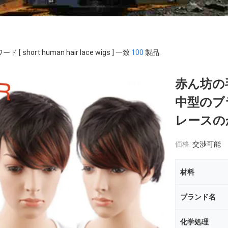
ド [ short human hair lace wigs ] 一致
100
製品.
赤ん坊の
中型のブ
レースの
価格:
交渉可能
材料
ブランド名
化学処理