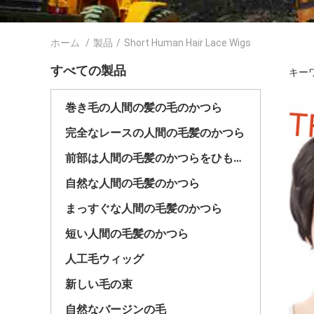
ホーム
/
製品
/
Short Human Hair Lace Wigs
すべての製品
キーワー
巻き毛の人間の髪の毛のかつら
完全なレースの人間の毛髪のかつら
前部は人間の毛髪のかつらをひもで締める
自然な人間の毛髪のかつら
まっすぐな人間の毛髪のかつら
短い人間の毛髪のかつら
人工毛ウィッグ
新しい毛の束
自然なバージンの毛