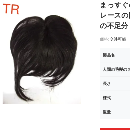
まっすぐ
レースの
の不足分
価格:
交渉可能
製品名
人間の毛髪の
長さ
様式
重量