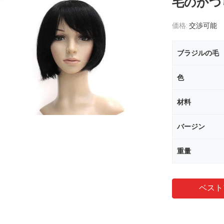
毛のかつ
価格:
交渉可能
ブラジルの毛
色
材料
バージン
重量
ベスト