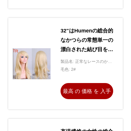
する
32"はHumenの総合的
なかつらの常態単一の
漂白された結び目をひ
もで締める
製品名: 正常なレースのかつ
ら
毛色: 2#
最高 の 価格 を 入手
する