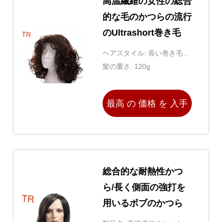
高温繊維の女性の総合
的な毛のかつらの流行
のUltrashort巻き毛
ヘアスタイル: 長い巻き毛の
完全なヘッドかつら
髪の重さ: 120g
最高 の 価格 を 入手
する
総合的な耐熱性かつ
ら/長く側面の強打を
用いるボブのかつら