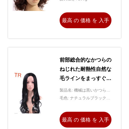
最高 の 価格 を 入手
する
前部総合的なかつらの
ねじれた耐熱性自然な
毛ラインをまっすぐに
ひもで締めなさい
製品名: 機械は黒いかつらを
作った
毛色: ナチュラルブラックカ
ラー
最高 の 価格 を 入手