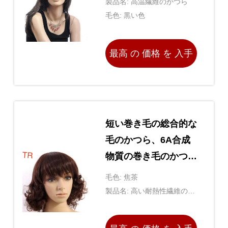
製品名: 高温繊維のかつら
毛色: 黒い色
最高 の 価格 を 入手
する
短い巻き毛の総合的な
毛のかつら、6A合成
物質の巻き毛のかつら
焦茶
毛色: 焦茶
製品名: 高い耐熱性繊維のか
つら