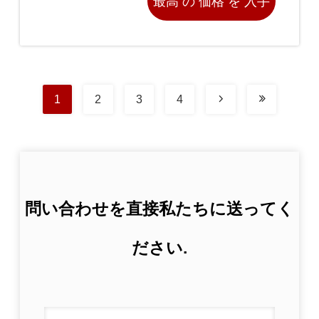
最高 の 価格 を 入手
する
1
2
3
4
問い合わせを直接私たちに送ってく
ださい.