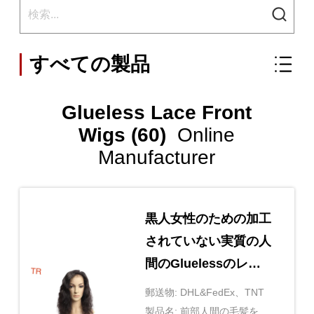
すべての製品
Glueless Lace Front
Wigs (60)
Online
Manufacturer
黒人女性のための加工
されていない実質の人
間のGluelessのレー
スの前部かつらの自然
郵送物: DHL&FedEx、TNT
な波
製品名: 前部人間の毛髪をひ