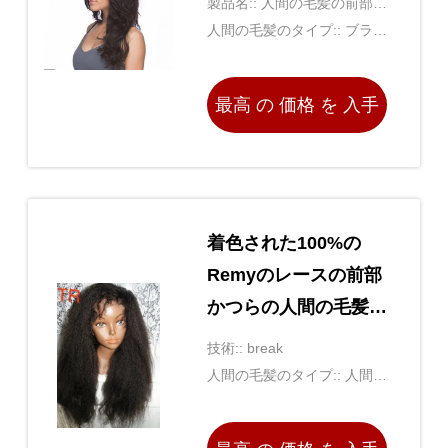
製品名:: 人間の毛髪の前部レ
ースのかつら
人間の毛髪のタイプ:: ブラジ
ルの毛、インドの毛、マレ
ーシアの毛、ペルーの毛
最高 の 価格 を 入手
する
着色された100%の
Remyのレースの前部
かつらの人間の毛髪
12インチ- 28インチ
技術:: break
（全長）
人間の毛髪のタイプ:: 人間の
髪の毛