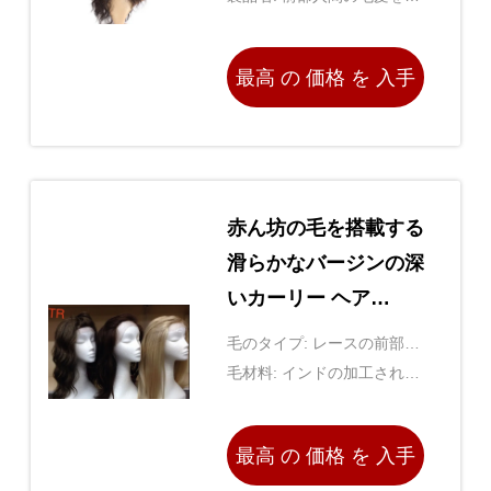
もで締めなさい
最高 の 価格 を 入手
する
赤ん坊の毛を搭載する
滑らかなバージンの深
いカーリー ヘア
ー/100つの人間の毛髪
毛のタイプ: レースの前部か
のレースの前部かつら
つら
毛材料: インドの加工されて
いない人間の毛髪
最高 の 価格 を 入手