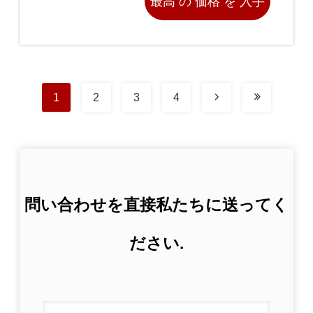
最高 の 価格 を 入手
する
1
2
3
4
問い合わせを直接私たちに送ってく
ださい.