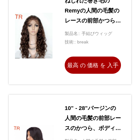
ねじれた巻き毛の
Remyの人間の毛髪の
レースの前部かつらの
調節バンドもつれるこ
製品名:: 手結びウィッグ
と
技術:: break
最高 の 価格 を 入手
する
10" - 28"バージンの
人間の毛髪の前部レー
スのかつら、ボディ波
のレースの毛のかつら