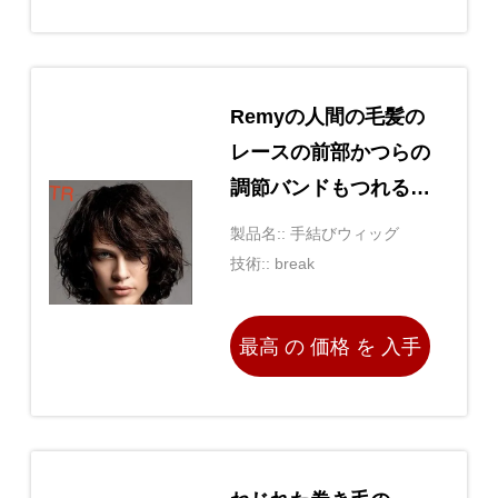
する
Remyの人間の毛髪の
レースの前部かつらの
調節バンドもつれるこ
と
製品名:: 手結びウィッグ
技術:: break
最高 の 価格 を 入手
する