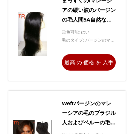
まっすぐの/マレーシ
アの緩い波のバージン
の毛人間5A自然なバ
ージンの毛
染色可能: はい
毛のタイプ: バージンのマレ
ーシアの毛延長
最高 の 価格 を 入手
する
Weftバージンのマレ
ーシアの毛のブラジル
人およびペルーの毛延
長