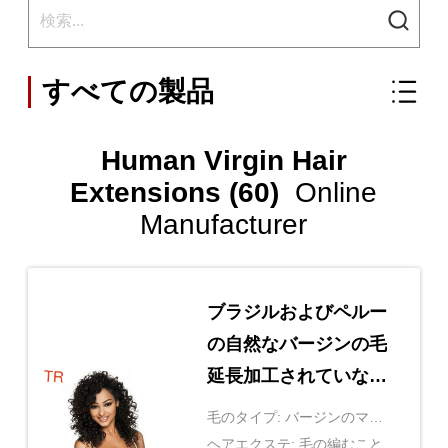
すべての製品
Human Virgin Hair
Extensions (60)
Online
Manufacturer
ブラジルおよびペルー
の自然なバージンの毛
延長加工されていない
バージンのRemyのマ
毛のタイプ: バージンのマレ
レーシアの毛
ーシアの毛延長
ヘアエクステ: 毛の編むこと