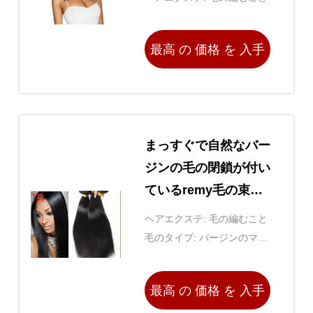
最高 の 価格 を 入手
する
まっすぐで自然なバー
ジンの毛の閉鎖が付い
ているremy毛の束、
100つのバージンの毛
ヘアエクステ: 毛の編むこと
延長
毛のタイプ: バージンのマレ
ーシアの毛延長
最高 の 価格 を 入手