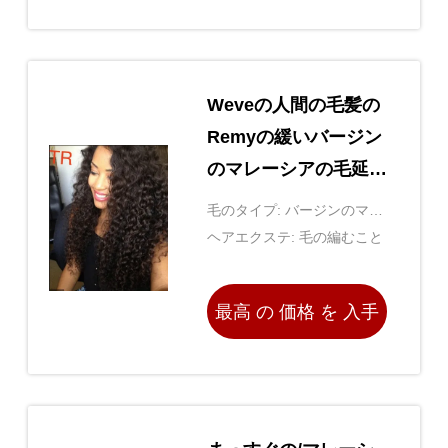
する
Weveの人間の毛髪の
Remyの緩いバージン
のマレーシアの毛延長
OEM/ODM
毛のタイプ: バージンのマレ
ーシアの毛延長
ヘアエクステ: 毛の編むこと
最高 の 価格 を 入手
する