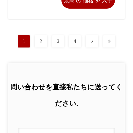
最高 の 価格 を 入手
する
1
2
3
4
問い合わせを直接私たちに送ってく
ださい.