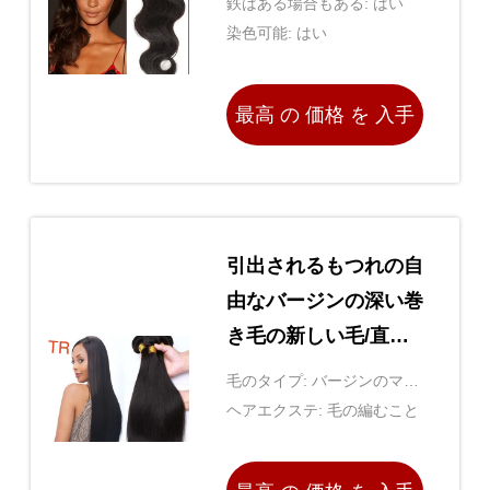
鉄はある場合もある: はい
染色可能: はい
最高 の 価格 を 入手
する
引出されるもつれの自
由なバージンの深い巻
き毛の新しい毛/直毛
の倍のよこ糸
毛のタイプ: バージンのマレ
ーシアの毛延長
ヘアエクステ: 毛の編むこと