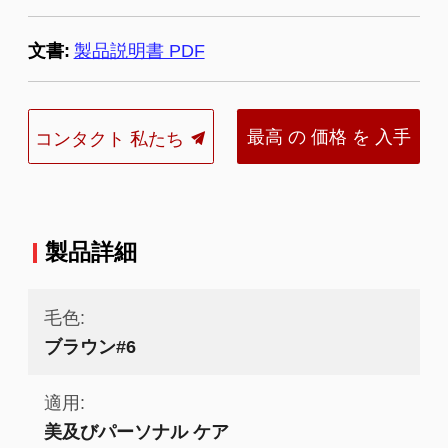
文書:
製品説明書 PDF
最高 の 価格 を 入手
コンタクト 私たち
する
製品詳細
毛色:
ブラウン#6
適用:
美及びパーソナル ケア