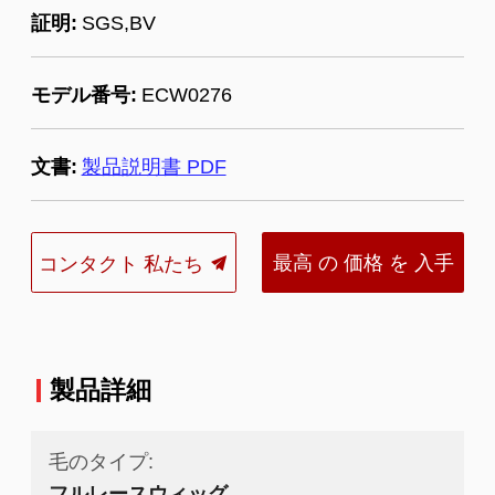
証明:
SGS,BV
モデル番号:
ECW0276
文書:
製品説明書 PDF
最高 の 価格 を 入手
コンタクト 私たち
する
製品詳細
毛のタイプ:
フルレースウィッグ