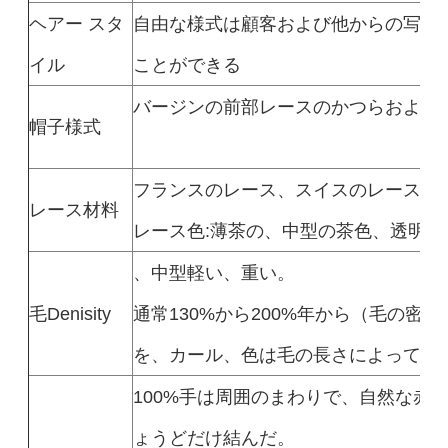
ヘアー スタ
自由な様式は顧客および他からの写真
イル
ことができる
バージンの前部レースのかつらおよび
帽子様式
フランスのレース、スイスのレース、
レース材料
レース色:薄茶の、中型の茶色、透明な
、中型軽い、重い。
毛Denisity
通常130%から200%年から（毛の密
を、カール、色は毛の長さによって等
100%手は周囲のまわりで、自然な赤
ょうどだけ結んだ。