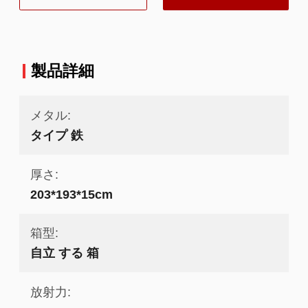
する
製品詳細
メタル:
タイプ 鉄
厚さ:
203*193*15cm
箱型:
自立 する 箱
放射力: