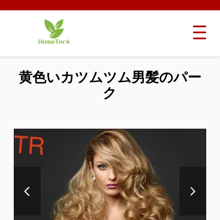
黄色いカツムツム男髪のパー
ク